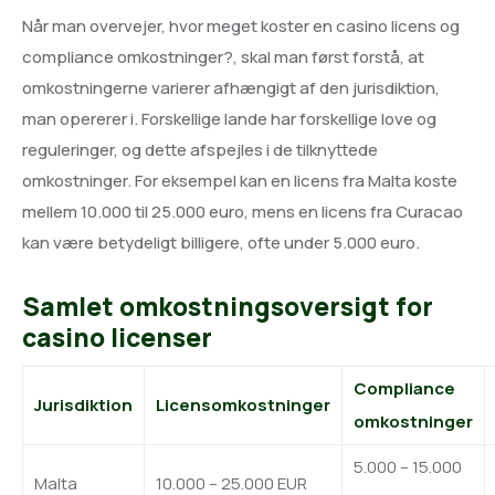
Når man overvejer, hvor meget koster en casino licens og
compliance omkostninger?, skal man først forstå, at
omkostningerne varierer afhængigt af den jurisdiktion,
man opererer i. Forskellige lande har forskellige love og
reguleringer, og dette afspejles i de tilknyttede
omkostninger. For eksempel kan en licens fra Malta koste
mellem 10.000 til 25.000 euro, mens en licens fra Curacao
kan være betydeligt billigere, ofte under 5.000 euro.
Samlet omkostningsoversigt for
casino licenser
Compliance
Jurisdiktion
Licensomkostninger
omkostninger
5.000 – 15.000
Malta
10.000 – 25.000 EUR