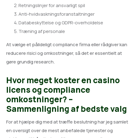
Retningslinjer for ansvarligt spil
Anti-hvidvaskningsforanstaltninger
Databeskyttelse og GDPR-overholdelse
Træning af personale
At vælge et pålideligt compliance firma eller rådgiver kan
reducere risici og omkostninger, så det er essentielt at
gøre grundig research.
Hvor meget koster en casino
licens og compliance
omkostninger? –
Sammenligning af bedste valg
For at hjælpe dig med at træffe beslutning har jeg samlet
en oversigt over de mest anbefalede tjenester og