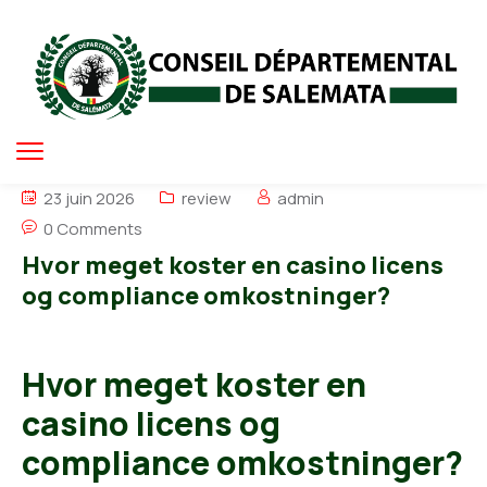
23 juin 2026
review
admin
0 Comments
Hvor meget koster en casino licens
og compliance omkostninger?
Hvor meget koster en
casino licens og
compliance omkostninger?