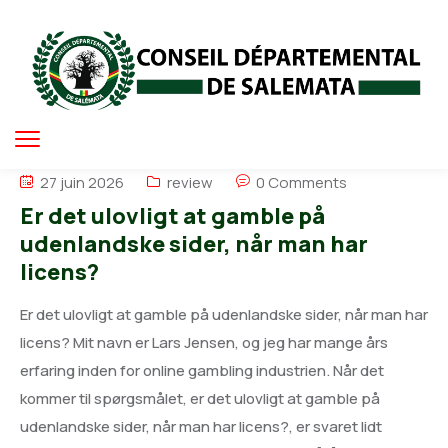
27 juin 2026
review
0 Comments
Er det ulovligt at gamble på
udenlandske sider, når man har
licens?
Er det ulovligt at gamble på udenlandske sider, når man har
licens? Mit navn er Lars Jensen, og jeg har mange års
erfaring inden for online gambling industrien. Når det
kommer til spørgsmålet, er det ulovligt at gamble på
udenlandske sider, når man har licens?, er svaret lidt