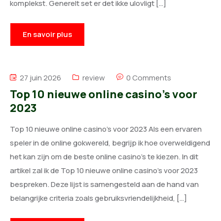
komplekst. Generelt set er det ikke ulovligt […]
En savoir plus
27 juin 2026
review
0 Comments
Top 10 nieuwe online casino’s voor
2023
Top 10 nieuwe online casino’s voor 2023 Als een ervaren
speler in de online gokwereld, begrijp ik hoe overweldigend
het kan zijn om de beste online casino’s te kiezen. In dit
artikel zal ik de Top 10 nieuwe online casino’s voor 2023
bespreken. Deze lijst is samengesteld aan de hand van
belangrijke criteria zoals gebruiksvriendelijkheid, […]