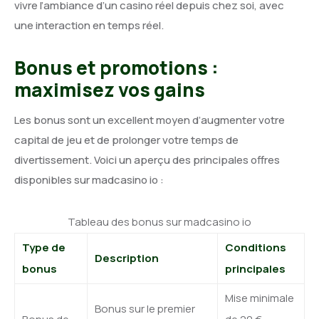
vivre l’ambiance d’un casino réel depuis chez soi, avec
une interaction en temps réel.
Bonus et promotions :
maximisez vos gains
Les bonus sont un excellent moyen d’augmenter votre
capital de jeu et de prolonger votre temps de
divertissement. Voici un aperçu des principales offres
disponibles sur madcasino io :
Tableau des bonus sur madcasino io
Type de
Conditions
Description
bonus
principales
Mise minimale
Bonus sur le premier