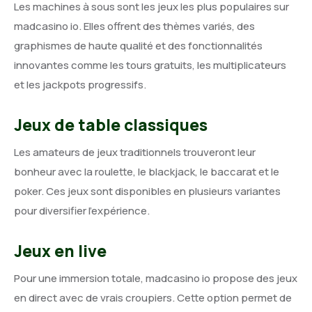
Les machines à sous sont les jeux les plus populaires sur
madcasino io. Elles offrent des thèmes variés, des
graphismes de haute qualité et des fonctionnalités
innovantes comme les tours gratuits, les multiplicateurs
et les jackpots progressifs.
Jeux de table classiques
Les amateurs de jeux traditionnels trouveront leur
bonheur avec la roulette, le blackjack, le baccarat et le
poker. Ces jeux sont disponibles en plusieurs variantes
pour diversifier l’expérience.
Jeux en live
Pour une immersion totale, madcasino io propose des jeux
en direct avec de vrais croupiers. Cette option permet de