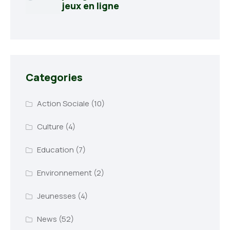
jeux en ligne
Categories
Action Sociale
(10)
Culture
(4)
Education
(7)
Environnement
(2)
Jeunesses
(4)
News
(52)