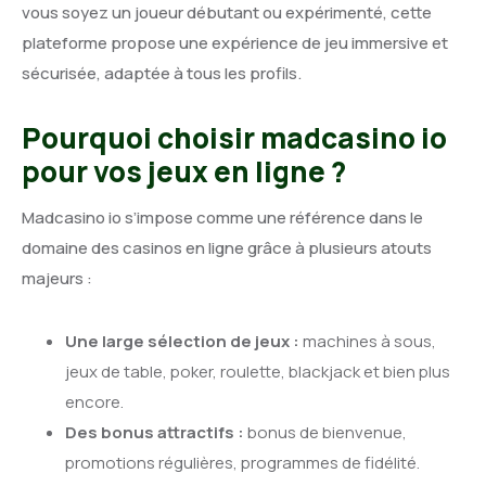
vous soyez un joueur débutant ou expérimenté, cette
plateforme propose une expérience de jeu immersive et
sécurisée, adaptée à tous les profils.
Pourquoi choisir madcasino io
pour vos jeux en ligne ?
Madcasino io s’impose comme une référence dans le
domaine des casinos en ligne grâce à plusieurs atouts
majeurs :
Une large sélection de jeux :
machines à sous,
jeux de table, poker, roulette, blackjack et bien plus
encore.
Des bonus attractifs :
bonus de bienvenue,
promotions régulières, programmes de fidélité.