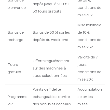
Bonus de
de 20 €,
dépôt jusqu’à 200 € +
bienvenue
conditions de
50 tours gratuits
mise 30x
Mise minimale
Bonus de
Bonus de 50 % sur les
de 10 €,
recharge
dépôts du week-end
conditions de
mise 25x
Validité de 7
Offerts régulièrement
Tours
jours,
sur des machines à
gratuits
conditions de
sous sélectionnées
mise 20x
Points de fidélité
Accumulation
Programme
échangeables contre
selon les
VIP
des bonus et cadeaux
mises