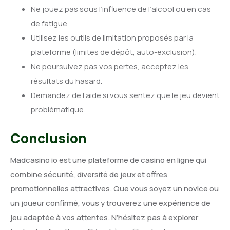
Ne jouez pas sous l’influence de l’alcool ou en cas
de fatigue.
Utilisez les outils de limitation proposés par la
plateforme (limites de dépôt, auto-exclusion).
Ne poursuivez pas vos pertes, acceptez les
résultats du hasard.
Demandez de l’aide si vous sentez que le jeu devient
problématique.
Conclusion
Madcasino io est une plateforme de casino en ligne qui
combine sécurité, diversité de jeux et offres
promotionnelles attractives. Que vous soyez un novice ou
un joueur confirmé, vous y trouverez une expérience de
jeu adaptée à vos attentes. N’hésitez pas à explorer