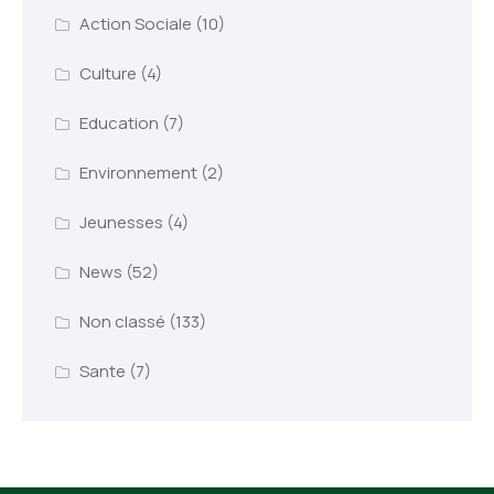
Action Sociale
(10)
Culture
(4)
Education
(7)
Environnement
(2)
Jeunesses
(4)
News
(52)
Non classé
(133)
Sante
(7)