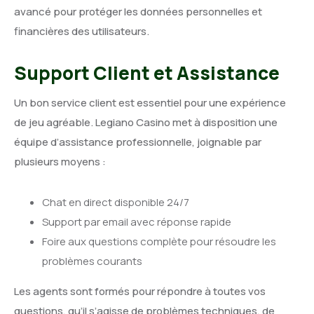
avancé pour protéger les données personnelles et
financières des utilisateurs.
Support Client et Assistance
Un bon service client est essentiel pour une expérience
de jeu agréable. Legiano Casino met à disposition une
équipe d’assistance professionnelle, joignable par
plusieurs moyens :
Chat en direct disponible 24/7
Support par email avec réponse rapide
Foire aux questions complète pour résoudre les
problèmes courants
Les agents sont formés pour répondre à toutes vos
questions, qu’il s’agisse de problèmes techniques, de