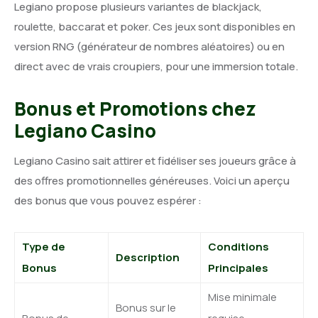
Legiano propose plusieurs variantes de blackjack,
roulette, baccarat et poker. Ces jeux sont disponibles en
version RNG (générateur de nombres aléatoires) ou en
direct avec de vrais croupiers, pour une immersion totale.
Bonus et Promotions chez
Legiano Casino
Legiano Casino sait attirer et fidéliser ses joueurs grâce à
des offres promotionnelles généreuses. Voici un aperçu
des bonus que vous pouvez espérer :
Type de
Conditions
Description
Bonus
Principales
Mise minimale
Bonus sur le