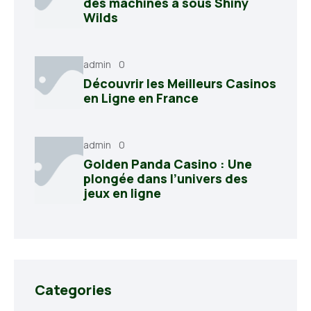
des machines à sous Shiny
Wilds
admin
0
Découvrir les Meilleurs Casinos
en Ligne en France
admin
0
Golden Panda Casino : Une
plongée dans l’univers des
jeux en ligne
Categories